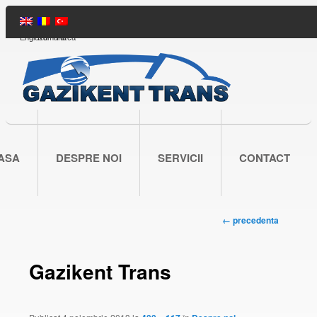
Engleză
Română
Turcă
ASA
DESPRE NOI
SERVICII
CONTACT
← precedenta
Navigare
imagine
Gazikent Trans