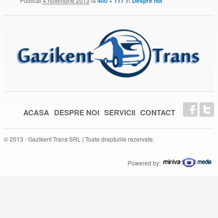
Publicat
4 noiembrie 2013
la
400 × 117
în
Despre noi
ACASA
DESPRE NOI
SERVICII
CONTACT
© 2013 - Gazikent Trans SRL | Toate drepturile rezervate.
Powered by: